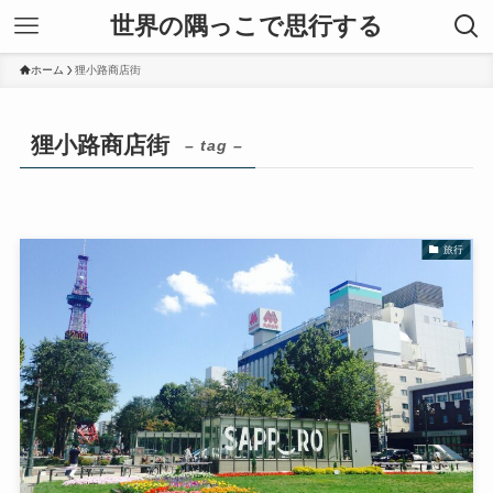
世界の隅っこで思行する
ホーム
狸小路商店街
狸小路商店街
– tag –
旅行